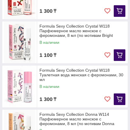
1 300
₸
Formula Sexy Collection Crystal W118
Парфюмерное масло женское с
феромонами, 8 мл (по мотивам Bright
Crystal (Versace)
В наличии
1 100
₸
Formula Sexy Collection Crystal W118
Туалетная вода женская с феромонами, 30
мл
В наличии
1 300
₸
Formula Sexy Collection Donna W114
Парфюмерное масло женское с
феромонами, 8 мл (по мотивам Donna
Trussardi (Trussardi)