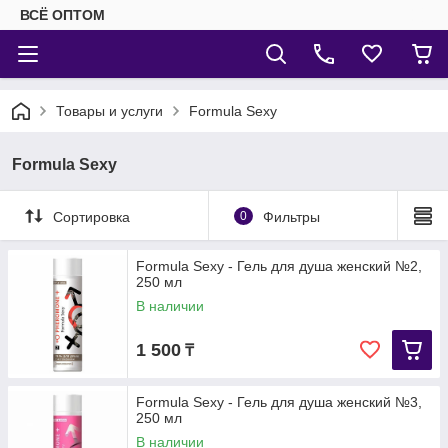
ВСЁ ОПТОМ
Товары и услуги
Formula Sexy
Formula Sexy
Сортировка
0
Фильтры
Formula Sexy - Гель для душа женский №2,
250 мл
В наличии
1 500
₸
Formula Sexy - Гель для душа женский №3,
250 мл
В наличии