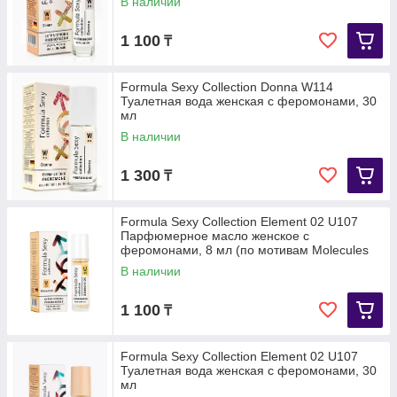
В наличии
1 100
₸
Formula Sexy Collection Donna W114
Туалетная вода женская с феромонами, 30
мл
В наличии
1 300
₸
Formula Sexy Collection Element 02 U107
Парфюмерное масло женское с
феромонами, 8 мл (по мотивам Molecules
Escentric 02 )
В наличии
1 100
₸
Formula Sexy Collection Element 02 U107
Туалетная вода женская с феромонами, 30
мл