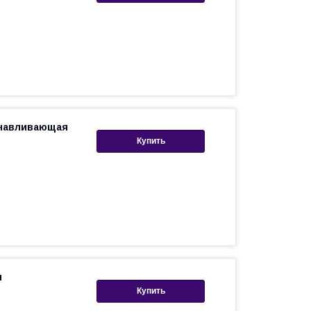
анавливающая
Купить
я
Купить