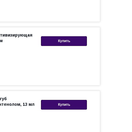
ктивизирующая
 м
Купить
губ
тенолом, 13 мл
Купить