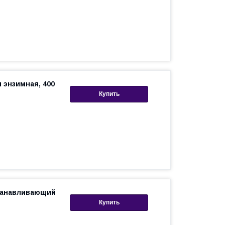
 энзимная, 400
Купить
танавливающий
Купить