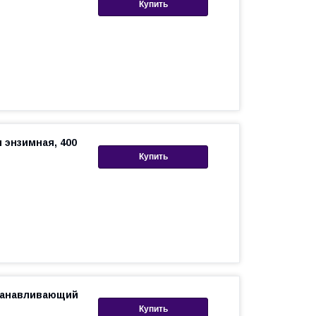
Купить
 энзимная, 400
Купить
танавливающий
Купить