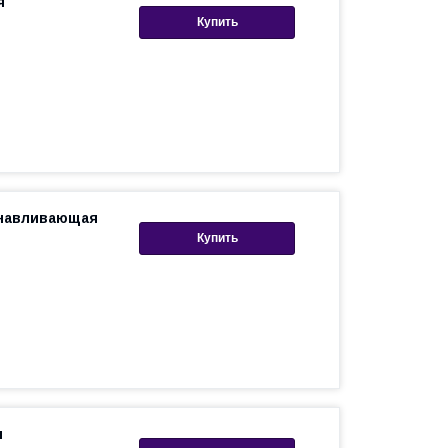
я
Купить
анавливающая
Купить
я