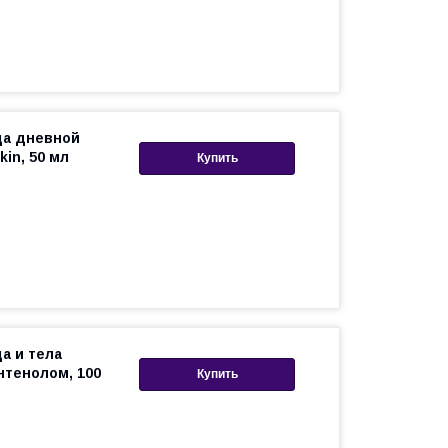
ца дневной
in, 50 мл
Купить
а и тела
нтенолом, 100
Купить