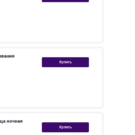
ывания
Купить
ца ночная
Купить