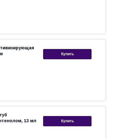
ктивизирующая
 м
Купить
губ
тенолом, 13 мл
Купить