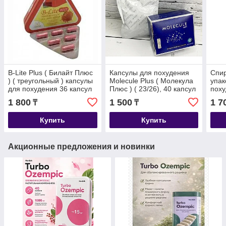
B-Lite Plus ( Билайт Плюс
Капсулы для похудения
Спир
) ( треугольный ) капсулы
Molecule Plus ( Молекула
упак
для похудения 36 капсул
Плюс ) ( 23/26), 40 капсул
поху
1 800
1 500
1 7
₸
₸
Купить
Купить
Акционные предложения и новинки