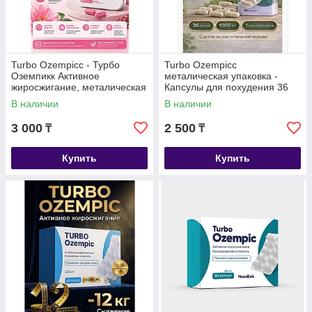
Turbo Ozempicc - Турбо
Turbo Ozempicc
Оземпикк Активное
металическая упаковка -
жиросжигание, металическая
Капсулы для похудения 36
коробка, капсулы для
капсул
В наличии
В наличии
похудения 40 капсул
3 000
2 500
₸
₸
Купить
Купить