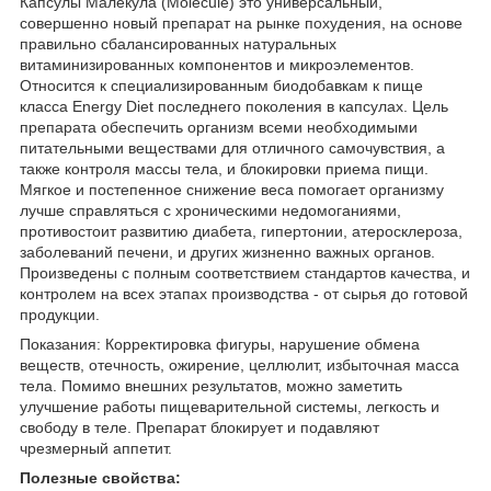
Капсулы Малекула (Molecule) это универсальный,
совершенно новый препарат на рынке похудения, на основе
правильно сбалансированных натуральных
витаминизированных компонентов и микроэлементов.
Относится к специализированным биодобавкам к пище
класса Energy Diet последнего поколения в капсулах. Цель
препарата обеспечить организм всеми необходимыми
питательными веществами для отличного самочувствия, а
также контроля массы тела, и блокировки приема пищи.
Мягкое и постепенное снижение веса помогает организму
лучше справляться с хроническими недомоганиями,
противостоит развитию диабета, гипертонии, атеросклероза,
заболеваний печени, и других жизненно важных органов.
Произведены с полным соответствием стандартов качества, и
контролем на всех этапах производства - от сырья до готовой
продукции.
Показания: Корректировка фигуры, нарушение обмена
веществ, отечность, ожирение, целлюлит, избыточная масса
тела. Помимо внешних результатов, можно заметить
улучшение работы пищеварительной системы, легкость и
свободу в теле. Препарат блокирует и подавляют
чрезмерный аппетит.
Полезные свойства: