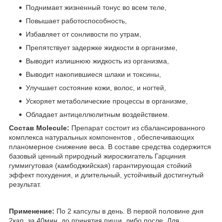
Поднимает жизненный тонус во всем теле,
Повышает работоспособность,
Избавляет от сонливости по утрам,
Препятствует задержке жидкости в организме,
Выводит излишнюю жидкость из организма,
Выводит накопившиеся шлаки и токсины,
Улучшает состояние кожи, волос, и ногтей,
Ускоряет метаболические процессы в организме,
Обладает антицеллюлитным воздействием.
Состав Molecule:
Препарат состоит из сбалансированного
комплекса натуральных компонентов , обеспечивающих
планомерное снижение веса. В составе средства содержится
базовый ценный природный жиросжигатель Гарциния
гуммигутовая (камбоджийская) гарантирующая стойкий
эффект похудения, и длительный, устойчивый достигнутый
результат.
Применение:
По 2 капсулы в день. В первой половине дня
2кап. за 40мин. до принятия пищи, либо после. Для