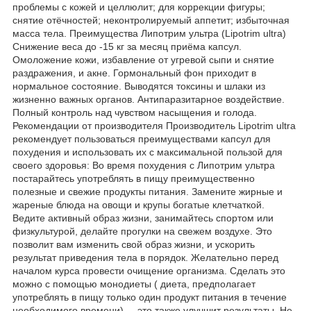
проблемы с кожей и целлюлит; для коррекции фигуры;
снятие отёчностей; неконтролируемый аппетит; избыточная
масса тела. Преимущества Липотрим ультра (Lipotrim ultra)
Снижение веса до -15 кг за месяц приёма капсул.
Омоложение кожи, избавление от угревой сыпи и снятие
раздражения, и акне. Гормональный фон приходит в
нормальное состояние. Выводятся токсины и шлаки из
жизненно важных органов. Антипаразитарное воздействие.
Полный контроль над чувством насыщения и голода.
Рекомендации от производителя Производитель Lipotrim ultra
рекомендует пользоваться преимуществами капсул для
похудения и использовать их с максимальной пользой для
своего здоровья: Во время похудения с Липотрим ультра
постарайтесь употреблять в пищу преимущественно
полезные и свежие продукты питания. Замените жирные и
жареные блюда на овощи и крупы богатые клетчаткой.
Ведите активный образ жизни, занимайтесь спортом или
физкультурой, делайте прогулки на свежем воздухе. Это
позволит вам изменить свой образ жизни, и ускорить
результат приведения тела в порядок. Желательно перед
началом курса провести очищение организма. Сделать это
можно с помощью монодиеты ( диета, предполагает
употреблять в пищу только один продукт питания в течение
необходимого времени) – это также улучшит результаты. Не