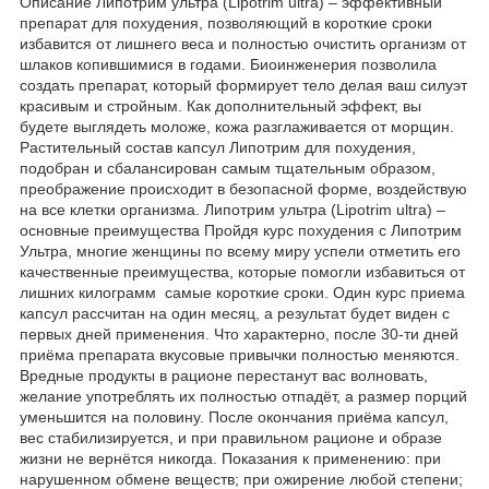
Описание Липотрим ультра (Lipotrim ultra) – эффективный
препарат для похудения, позволяющий в короткие сроки
избавится от лишнего веса и полностью очистить организм от
шлаков копившимися в годами. Биоинженерия позволила
создать препарат, который формирует тело делая ваш силуэт
красивым и стройным. Как дополнительный эффект, вы
будете выглядеть моложе, кожа разглаживается от морщин.
Растительный состав капсул Липотрим для похудения,
подобран и сбалансирован самым тщательным образом,
преображение происходит в безопасной форме, воздействую
на все клетки организма. Липотрим ультра (Lipotrim ultra) –
основные преимущества Пройдя курс похудения с Липотрим
Ультра, многие женщины по всему миру успели отметить его
качественные преимущества, которые помогли избавиться от
лишних килограмм самые короткие сроки. Один курс приема
капсул рассчитан на один месяц, а результат будет виден с
первых дней применения. Что характерно, после 30-ти дней
приёма препарата вкусовые привычки полностью меняются.
Вредные продукты в рационе перестанут вас волновать,
желание употреблять их полностью отпадёт, а размер порций
уменьшится на половину. После окончания приёма капсул,
вес стабилизируется, и при правильном рационе и образе
жизни не вернётся никогда. Показания к применению: при
нарушенном обмене веществ; при ожирение любой степени;