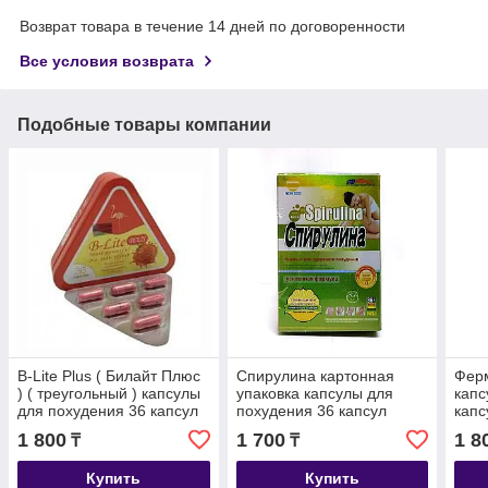
Возврат товара в течение 14 дней по договоренности
Все условия возврата
Подобные товары компании
B-Lite Plus ( Билайт Плюс
Спирулина картонная
Ферм
) ( треугольный ) капсулы
упаковка капсулы для
капс
для похудения 36 капсул
похудения 36 капсул
капс
1 800
1 700
1 8
₸
₸
Купить
Купить