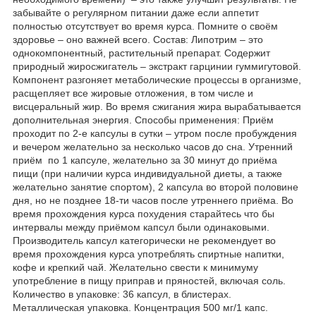
забывайте о регулярном питании даже если аппетит
полностью отсутствует во время курса. Помните о своём
здоровье – оно важней всего. Состав: Липотрим – это
однокомпонентный, растительный препарат. Содержит
природный жиросжигатель – экстракт гарцинии гуммигутовой.
Компонент разгоняет метаболические процессы в организме,
расщепляет все жировые отложения, в том числе и
висцеральный жир. Во время сжигания жира вырабатывается
дополнительная энергия. Способы применения: Приём
проходит по 2-е капсулы в сутки – утром после пробуждения
и вечером желательно за несколько часов до сна. Утренний
приём по 1 капсуле, желательно за 30 минут до приёма
пищи (при наличии курса индивидуальной диеты, а также
желательно занятие спортом), 2 капсула во второй половине
дня, но не позднее 18-ти часов после утреннего приёма. Во
время прохождения курса похудения старайтесь что бы
интервалы между приёмом капсул были одинаковыми.
Производитель капсул категорически не рекомендует во
время прохождения курса употреблять спиртные напитки,
кофе и крепкий чай. Желательно свести к минимуму
употребление в пищу приправ и пряностей, включая соль.
Количество в упаковке: 36 капсул, в блистерах.
Металлическая упаковка. Концентрация 500 мг/1 капс.