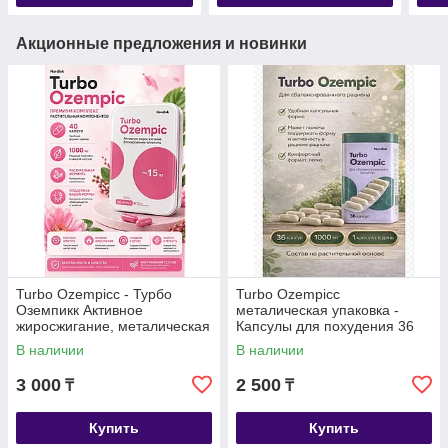
Акционные предложения и новинки
Turbo Ozempicc - Турбо
Turbo Ozempicc
Оземпикк Активное
металическая упаковка -
жиросжигание, металическая
Капсулы для похудения 36
коробка, капсулы для
капсул
В наличии
В наличии
похудения 40 капсул
3 000
2 500
₸
₸
Купить
Купить