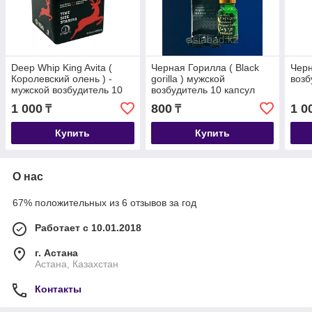
Deep Whip King Avita (
Черная Горилла ( Black
Черн
Королевский олень ) -
gorilla ) мужской
возб
мужской возбудитель 10
возбудитель 10 капсул
шт
1 000
800
1 0
₸
₸
Купить
Купить
О нас
67% положительных из 6 отзывов за год
Работает с 10.01.2018
г. Астана
Астана, Казахстан
Контакты