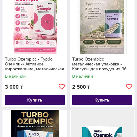
Turbo Ozempicc - Турбо
Turbo Ozempicc
Оземпикк Активное
металическая упаковка -
жиросжигание, металическая
Капсулы для похудения 36
коробка, капсулы для
капсул
В наличии
В наличии
похудения 40 капсул
3 000
2 500
₸
₸
Купить
Купить