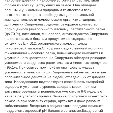
наиболее древняя и наиболее устойчивая растительная
форма из всех существующих на земле. Она обладает
полным и уникальным природным комплексом всех
питательных веществ, необходимых для нормальной
жизнедеятельности человеческого организма, здоровья и
долголетия.Спирулина содержит рекордное количество
полноценного (аналогичного мясному) растительного белка
(до 70 %), витаминов, минералов, антиоксидантов.Спирулина
является самым богатым продуктом по содержанию
витаминов Е и В12, органического железа, гамма-
линоленовой кислоты.Спирулина - единственный источник
фикоцианина – особого белка, повышающего иммунитет и
улучшающего кроветворение.Спирулина обладает рекордом
усвояемости среди всех растительных и животных продуктов
- 95,1%. При совместном приёме она также улучшает
усвояемость тяжёлой пищи.Спирулина в таблетках оказывает
положительное действие на людей, страдающих от диабета II
типа. Исследования подтверждают способность съедобной
водоросли уменьшать уровень сахара в крови, причем
заметные результаты появляются уже спустя 6-8 недель от
начала регулярного приема.Лечение спирулиной может быть
показано при болезнях сердца, артритах и даже раковых
заболеваниях. Введение в рацион этого продукта поможет
поддержать здоровый pH-баланс в организме.Ежедневный