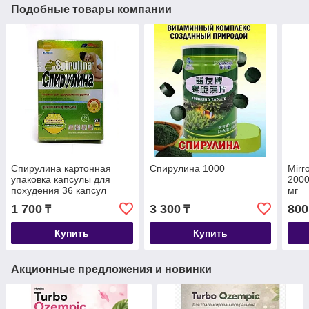
Подобные товары компании
Спирулина картонная
Спирулина 1000
Mirr
упаковка капсулы для
2000
похудения 36 капсул
мг
1 700
3 300
800
₸
₸
Купить
Купить
Акционные предложения и новинки