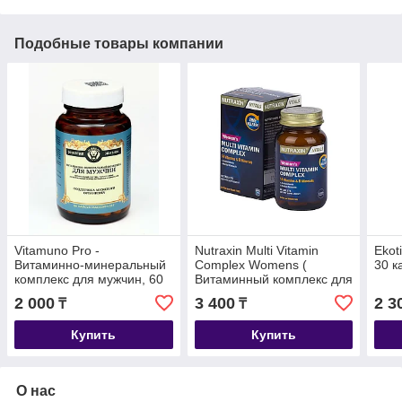
Подобные товары компании
Vitamuno Pro -
Nutraxin Multi Vitamin
Ekot
Витаминно-минеральный
Complex Womens (
30 к
комплекс для мужчин, 60
Витаминный комплекс для
капсул
женщин ) 60 таб
2 000
3 400
2 3
₸
₸
Купить
Купить
О нас