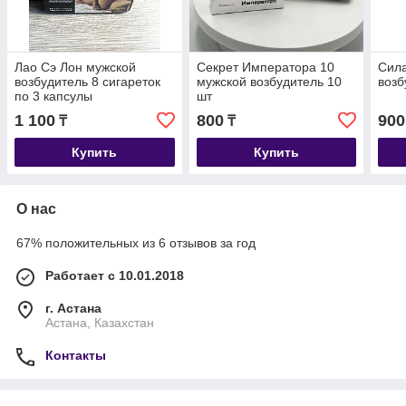
Лао Сэ Лон мужской
Секрет Императора 10
Сила
возбудитель 8 сигареток
мужской возбудитель 10
возб
по 3 капсулы
шт
1 100
800
900
₸
₸
Купить
Купить
О нас
67% положительных из 6 отзывов за год
Работает с 10.01.2018
г. Астана
Астана, Казахстан
Контакты