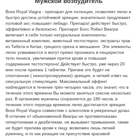
Мужской возбудитель
Boss Royal Viagra - препарат для потенции, позволяет легко и
быстро достичь устойчивой эрекции, значительно продлевает
половой акт, повышает либидо. Препарат действует быстро,
эффективно и безопасно. Препарат Босс Ройал Виагра
включает в себя только натуральные компоненты:
витаминный комплекс, животный тестостерон, экстракты трав
из Тибета и Китая, грецкого ореха и женьшеня. Эти элементы
легко усваиваются и могут прямо проникать в пещеристое
тело пениса, увеличивая приток крови и повышая
содержание тестостерона! Действует быстро, уже через 20
мин после приема 1 таблетки. Причем это будет не
спонтанная ( неконтролируемая) эрекция, а четкий ответ на
сексуальную стимуляцию. Максимальный эффект
наблюдается в течение трёх-четырех часов, это значит, что в
течение этого времени Вы можете заняться сексом несколько
раз. В организме мужчины сохраняется до 180 часов, в
течение этого периода времени легко достигается эрекция.
Boss Royal Viagra совместим с алкоголем в умеренных дозах.
В отличие от обыкновенной Виагры не противопоказан
гипертоникам и диабетикам, не вызывает привыкание, также
не будет прилива крови к лицу, возможен лишь легкий
румянец, и то как реакция на присутствие красивой