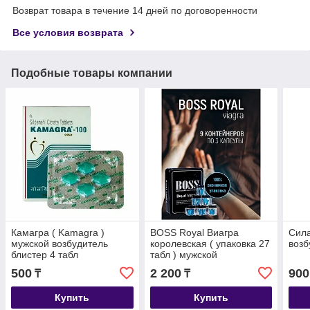
Возврат товара в течение 14 дней по договоренности
Все условия возврата
Подобные товары компании
Камагра ( Kamagra )
BOSS Royal Виагра
Сила
мужской возбудитель
королевская ( упаковка 27
возб
блистер 4 табл
табл ) мужской
возбудитель
500
2 200
900
₸
₸
Купить
Купить