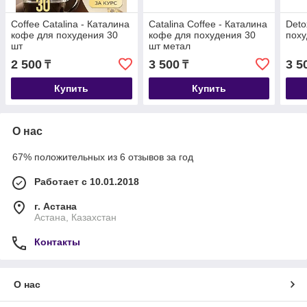
Coffee Catalina - Каталина
Catalina Coffee - Каталина
Deto
кофе для похудения 30
кофе для похудения 30
поху
шт
шт метал
2 500
3 500
3 5
₸
₸
Купить
Купить
О нас
67% положительных из 6 отзывов за год
Работает с 10.01.2018
г. Астана
Астана, Казахстан
Контакты
О нас