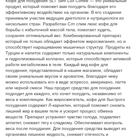
Кофе для похудения SLT Slim Lux Coffee — это уникальный
продукт, который поможет вам похудеть благодаря его
эффективному воздействию на организм. В его создании
принимали участие ведущие диетологи и нутрициологи из
нескольких стран. Разработан Слт слим люкс кофе для
борьбы с избыточной массой тела, помогает худеть,
сохраняя оптимальный вес. Комбинированный препарат,
который не только обладает эффектом жиросжигания, но и
способствует наращиванию мышечных структур. Продукты из
Турции и напиток содержит только натуральные компоненты
и гидролизованный коллаген, которые способствуют активной
работе метаболизма в теле. Каждый вид кофе для
похудения, представленный в нашем магазине, обладает
своим уникальным вкусом и ароматом, благодаря чему
можно использовать его в виде эспрессо, американо, латте
или черной смеси. Наш продукт средство для похудения
подходит для каждого, кто хочет похудеть, независимо от
веса и комплекции. Как жиросжигатель, кофе для быстрого
похудения содержит Л-карнитин, который поможет снизить
лишний жир в вашем теле и ускорит процесс обмена
веществ. Препарат устраняет чувство голода, подавляет
аппетит, снижает тягу к сладкому. Обеспечивает контроль
веса после похудания. Для похудения средства выводит из
организма лишнюю жидкость, снижает отечность и