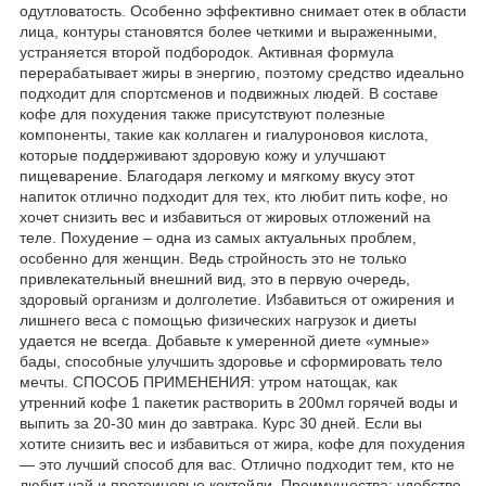
одутловатость. Особенно эффективно снимает отек в области
лица, контуры становятся более четкими и выраженными,
устраняется второй подбородок. Активная формула
перерабатывает жиры в энергию, поэтому средство идеально
подходит для спортсменов и подвижных людей. В составе
кофе для похудения также присутствуют полезные
компоненты, такие как коллаген и гиалуроновоя кислота,
которые поддерживают здоровую кожу и улучшают
пищеварение. Благодаря легкому и мягкому вкусу этот
напиток отлично подходит для тех, кто любит пить кофе, но
хочет снизить вес и избавиться от жировых отложений на
теле. Похудение – одна из самых актуальных проблем,
особенно для женщин. Ведь стройность это не только
привлекательный внешний вид, это в первую очередь,
здоровый организм и долголетие. Избавиться от ожирения и
лишнего веса с помощью физических нагрузок и диеты
удается не всегда. Добавьте к умеренной диете «умные»
бады, способные улучшить здоровье и сформировать тело
мечты. СПОСОБ ПРИМЕНЕНИЯ: утром натощак, как
утренний кофе 1 пакетик растворить в 200мл горячей воды и
выпить за 20-30 мин до завтрака. Курс 30 дней. Если вы
хотите снизить вес и избавиться от жира, кофе для похудения
— это лучший способ для вас. Отлично подходит тем, кто не
любит чай и протеиновые коктейли. Преимущества: удобство