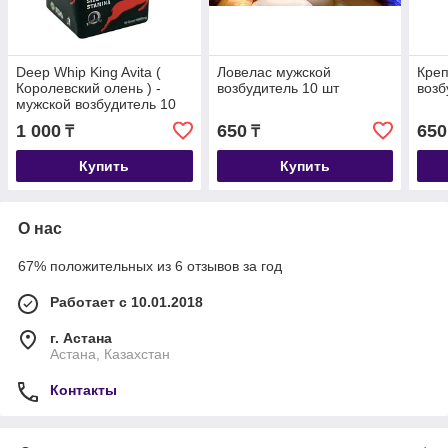
Deep Whip King Avita (
Ловелас мужской
Креп
Королевский олень ) -
возбудитель 10 шт
возб
мужской возбудитель 10
шт
1 000
650
650
₸
₸
Купить
Купить
О нас
67% положительных из 6 отзывов за год
Работает с 10.01.2018
г. Астана
Астана, Казахстан
Контакты