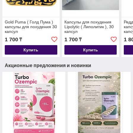
Gold Puma ( Голд Пума )
Капсулы для похудения
Редд
капсулы для похудения 30
Lipolytic ( Липолитик ), 30
капс
капсул
капсул
капс
1 700
1 700
1 8
₸
₸
Купить
Купить
Акционные предложения и новинки