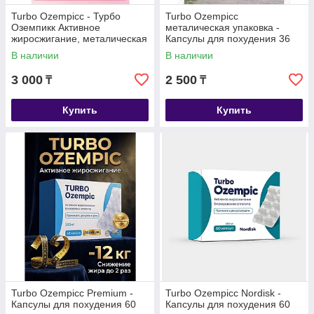
Turbo Ozempicc - Турбо
Turbo Ozempicc
Оземпикк Активное
металическая упаковка -
жиросжигание, металическая
Капсулы для похудения 36
коробка, капсулы для
капсул
В наличии
В наличии
похудения 40 капсул
3 000
2 500
₸
₸
Купить
Купить
Turbo Ozempicс Premium -
Turbo Ozempicc Nordisk -
Капсулы для похудения 60
Капсулы для похудения 60