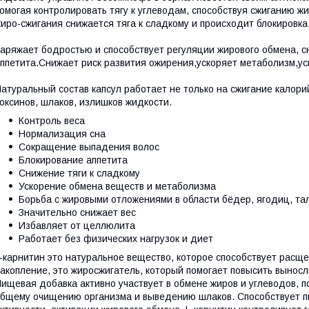
омогая контролировать тягу к углеводам, способствуя сжиганию 
иро-сжигания снижается тяга к сладкому и происходит блокировка
аряжает бодростью и способствует регуляции жирового обмена, 
ппетита.Снижает риск развития ожирения,ускоряет метаболизм,ус
атуральный состав капсул работает не только на сжигание калори
оксинов, шлаков, излишков жидкости.
Контроль веса
Нормализация сна
Сокращение выпадения волос
Блокирование аппетита
Снижение тяги к сладкому
Ускорение обмена веществ и метаболизма
Борьба с жировыми отложениями в области бёдер, ягодиц, тал
Значительно снижает вес
Избавляет от целлюлита
Работает без физических нагрузок и диет
-карнитин это натуральное вещество, которое способствует расщ
акопление, это жиросжигатель, который помогает повысить выносл
ищевая добавка активно участвует в обмене жиров и углеводов, 
бщему очищению организма и выведению шлаков. Способствует п