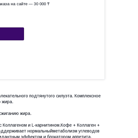
каза на сайте — 30 000 ₸
лекательного подтянутого силуэта. Комплексное
 жира.
сжиганию жира.
с Коллагеном и L-карнитином.Кофе + Коллаген +
Поддерживает нормальныйметаболизм углеводов
сидантным эффектом и блокатором аппетита,