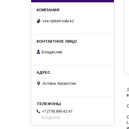
vse-optom.satu.kz
Владислав
Астана, Казахстан
Э
в
С
+7 (778) 886-61-67
C
Владислав
L
и