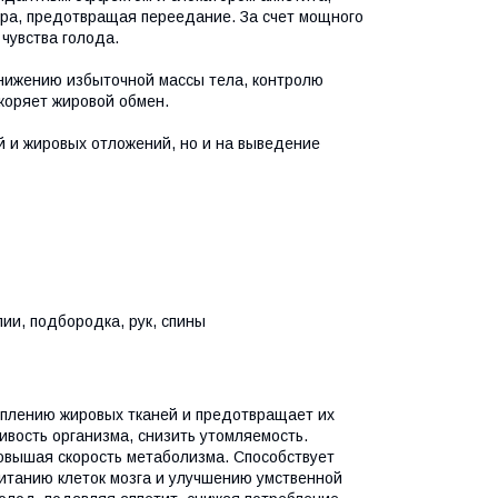
жира, предотвращая переедание. За счет мощного
 чувства голода.
снижению избыточной массы тела, контролю
коряет жировой обмен.
й и жировых отложений, но и на выведение
ии, подбородка, рук, спины
еплению жировых тканей и предотвращает их
ивость организма, снизить утомляемость.
повышая скорость метаболизма. Способствует
итанию клеток мозга и улучшению умственной