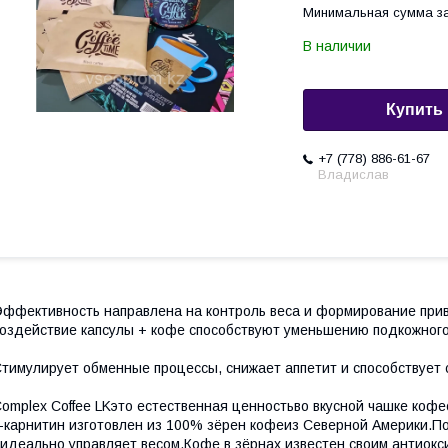
Минимальная сумма за
В наличии
Купить
+7 (778) 886-61-67
Владислав
ффективность направлена на контроль веса и формирование прив
оздействие капсулы + кофе способствуют уменьшению подкожного
тимулирует обменные процессы, снижает аппетит и способствует 
omplex Coffee LKэто естественная ценностьво вкусной чашке кофе
-карнитин изготовлен из 100% зёрен кофеиз Северной Америки.
идеально управляет весом.Кофе в зёрнах известен своим антиок