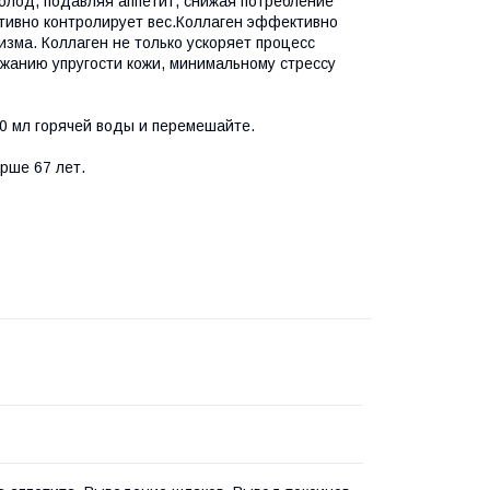
голод, подавляя аппетит, снижая потребление
ктивно контролирует вес.Коллаген эффективно
изма. Коллаген не только ускоряет процесс
ржанию упругости кожи, минимальному стрессу
00 мл горячей воды и перемешайте.
рше 67 лет.