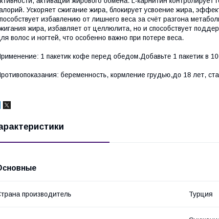
ктивности, активации жирового обмена. L-карнитин контролирует 
алорий. Ускоряет сжигание жира, блокирует усвоение жира, эффе
пособствует избавлению от лишнего веса за счёт разгона метабол
жигания жира, избавляет от целлюлита, но и способствует подде
ля волос и ногтей, что особенно важно при потере веса.
рименение: 1 пакетик кофе перед обедом.Добавьте 1 пакетик в 1
ротивопоказания: беременность, кормление грудью,до 18 лет, ста
арактеристики
Основные
трана производитель
Турция