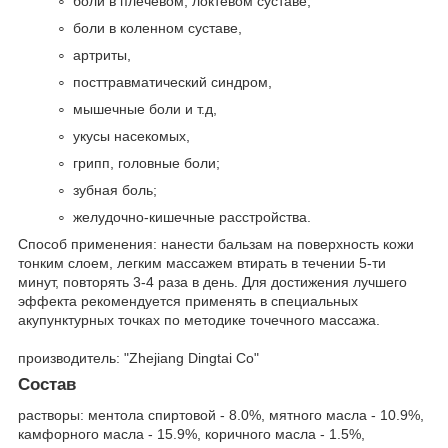
боли в плечевом, локтевом суставе,
боли в коленном суставе,
артриты,
посттравматический синдром,
мышечные боли и т.д,
укусы насекомых,
грипп, головные боли;
зубная боль;
желудочно-кишечные расстройства.
Способ применения: нанести бальзам на поверхность кожи
тонким слоем, легким массажем втирать в течении 5-ти
минут, повторять 3-4 раза в день. Для достижения лучшего
эффекта рекомендуется применять в специальных
акупунктурных точках по методике точечного массажа.
производитель: "Zhejiang Dingtai Co"
Состав
растворы: ментола спиртовой - 8.0%, мятного масла - 10.9%,
камфорного масла - 15.9%, коричного масла - 1.5%,