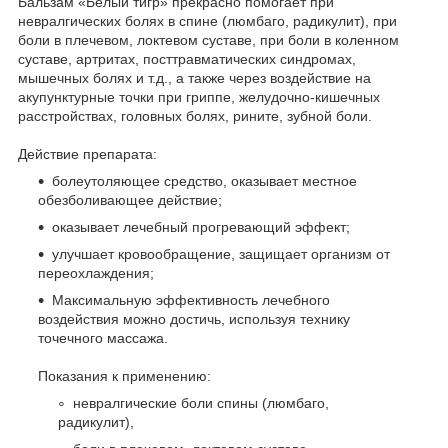
Бальзам «Белый тигр» прекрасно помогает при
невралгических болях в спине (люмбаго, радикулит), при
боли в плечевом, локтевом суставе, при боли в коленном
суставе, артритах, посттравматических синдромах,
мышечных болях и т.д., а также через воздействие на
акупунктурные точки при гриппе, желудочно-кишечных
расстройствах, головных болях, рините, зубной боли.
Действие препарата:
болеутоляющее средство, оказывает местное
обезболивающее действие;
оказывает лечебный прогревающий эффект;
улучшает кровообращение, защищает организм от
переохлаждения;
Максимальную эффективность лечебного
воздействия можно достичь, используя технику
точечного массажа.
Показания к применению:
невралгические боли спины (люмбаго,
радикулит),