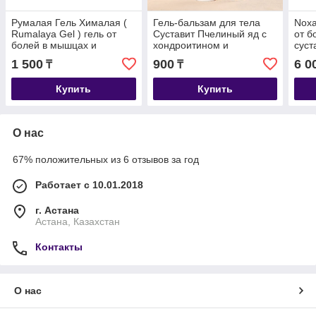
Румалая Гель Хималая (
Гель-бальзам для тела
Noxa
Rumalaya Gel ) гель от
Суставит Пчелиный яд с
от б
болей в мышцах и
хондроитином и
суст
суставов 30 мл
глюкозамином, 125 мл
1 500
900
6 0
₸
₸
Купить
Купить
О нас
67% положительных из 6 отзывов за год
Работает с 10.01.2018
г. Астана
Астана, Казахстан
Контакты
О нас