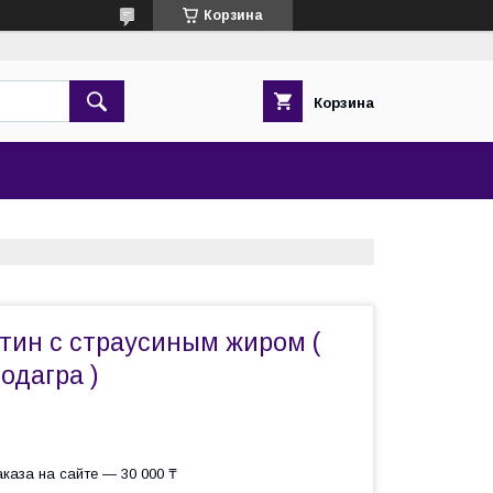
Корзина
Корзина
птин с страусиным жиром (
одагра )
каза на сайте — 30 000 ₸