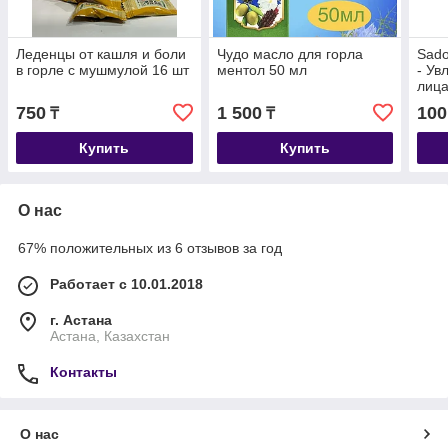
Леденцы от кашля и боли
Чудо масло для горла
Sado
в горле с мушмулой 16 шт
ментол 50 мл
- Ув
лица
сали
750
1 500
100
₸
₸
цвет
Купить
Купить
О нас
67% положительных из 6 отзывов за год
Работает с 10.01.2018
г. Астана
Астана, Казахстан
Контакты
О нас