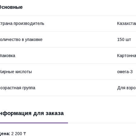
Основные
трана производитель
Казахста
оличество в упаковке
150 шт
паковка
Картонна
Жирные кислоты
омега-3
озрастная группа
Для взро
нформация для заказа
Цена:
2 200 ₸