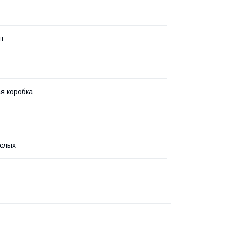
н
я коробка
слых