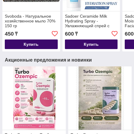
Svoboda - Натуральное
Sadoer Ceramide Milk
Sado
хозяйственное мыло 70%
Hydrating Spray -
Mois
150 гр
Увлажняющий спрей с
Faci
церамидным молочком
Увл
450
600
600
₸
₸
150 мл
очи
лица
Купить
Купить
150 
Акционные предложения и новинки