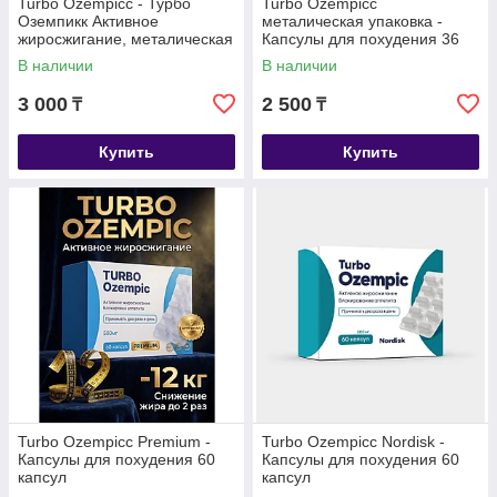
Turbo Ozempicc - Турбо
Turbo Ozempicc
Оземпикк Активное
металическая упаковка -
жиросжигание, металическая
Капсулы для похудения 36
коробка, капсулы для
капсул
В наличии
В наличии
похудения 40 капсул
3 000
2 500
₸
₸
Купить
Купить
Turbo Ozempicс Premium -
Turbo Ozempicc Nordisk -
Капсулы для похудения 60
Капсулы для похудения 60
капсул
капсул