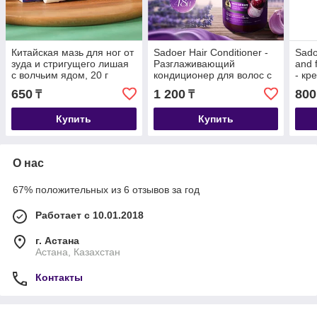
Китайская мазь для ног от
Sadoer Hair Conditioner -
Sado
зуда и стригущего лишая
Разглаживающий
and 
с волчьим ядом, 20 г
кондиционер для волос с
- кр
маслом черного тмина и
для 
650
1 200
800
₸
₸
луком 500 мл
удал
Купить
Купить
О нас
67% положительных из 6 отзывов за год
Работает с 10.01.2018
г. Астана
Астана, Казахстан
Контакты