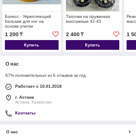
Бэлисс - Укрепляющий
Тапочки на пружинках
Рези
бальзам для ног на
массажные 42-43
мас
основе улитки
1 200
2 400
1 5
₸
₸
Купить
Купить
О нас
67% положительных из 6 отзывов за год
Работает с 10.01.2018
г. Астана
Астана, Казахстан
Контакты
О нас