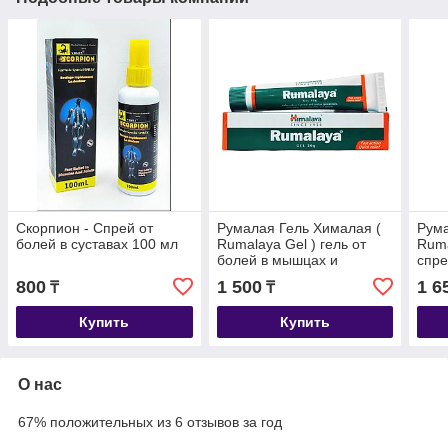
Скорпион - Спрей от
Румалая Гель Хималая (
Рума
болей в суставах 100 мл
Rumalaya Gel ) гель от
Ruma
болей в мышцах и
спре
суставов 30 мл
и су
800
1 500
1 6
₸
₸
Купить
Купить
О нас
67% положительных из 6 отзывов за год