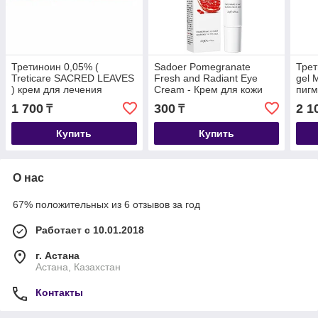
Третиноин 0,05% (
Sadoer Pomegranate
Трет
Treticare SACRED LEAVES
Fresh and Radiant Eye
gel 
) крем для лечения
Cream - Крем для кожи
пигм
прыщей и омоложения
вокруг глаз «Гранатовый
морщ
1 700
300
2 1
₸
₸
кожи 30 гр
освежающий и сияющий»
20 гр
Купить
Купить
О нас
67% положительных из 6 отзывов за год
Работает с 10.01.2018
г. Астана
Астана, Казахстан
Контакты