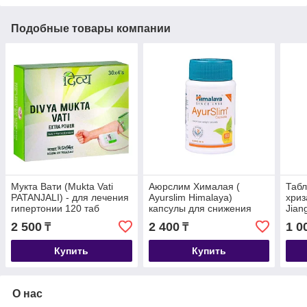
Подобные товары компании
Мукта Вати (Mukta Vati
Аюрслим Хималая (
Таб
PATANJALI) - для лечения
Ayurslim Himalaya)
хриз
гипертонии 120 таб
капсулы для снижения
Jian
веса 60 капсул
сниж
2 500
2 400
1 0
₸
₸
давл
Купить
Купить
О нас