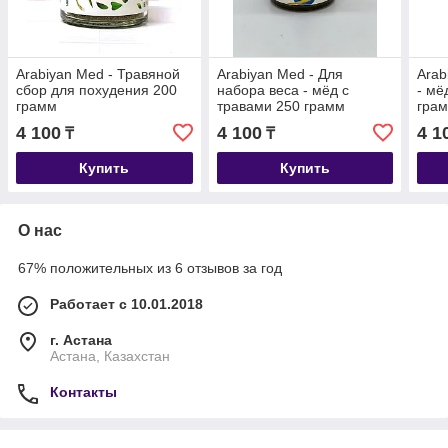
Arabiyan Med - Травяной
Arabiyan Med - Для
Arab
сбор для похудения 200
набора веса - мёд с
- мё
грамм
травами 250 грамм
гра
4 100
4 100
4 1
₸
₸
Купить
Купить
О нас
67% положительных из 6 отзывов за год
Работает с 10.01.2018
г. Астана
Астана, Казахстан
Контакты