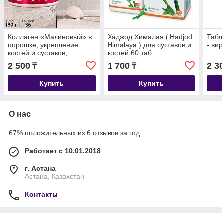
Коллаген «Малиновый» в
Хаджод Хималая ( Hadjod
Табл
порошке, укрепление
Himalaya ) для суставов и
- ви
костей и суставов,
костей 60 таб
здоровая кожа и волосы,
2 500
1 700
2 3
₸
₸
180 г
Купить
Купить
О нас
67% положительных из 6 отзывов за год
Работает с 10.01.2018
г. Астана
Астана, Казахстан
Контакты