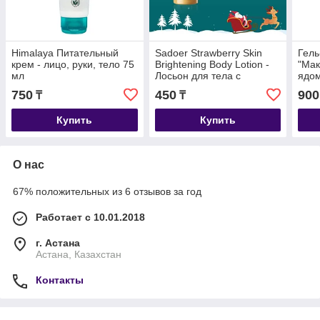
Himalaya Питательный
Sadoer Strawberry Skin
Гель
крем - лицо, руки, тело 75
Brightening Body Lotion -
"Мак
мл
Лосьон для тела с
ядом
эффектом клубники и
750
450
900
₸
₸
осветления кожи 100мл
Купить
Купить
О нас
67% положительных из 6 отзывов за год
Работает с 10.01.2018
г. Астана
Астана, Казахстан
Контакты