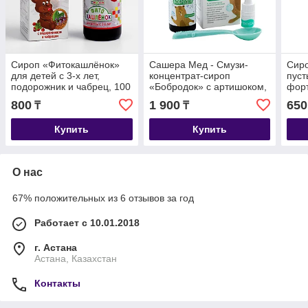
Сироп «Фитокашлёнок»
Сашера Мед - Смузи-
Сир
для детей с 3-х лет,
концентрат-сироп
пуст
подорожник и чабрец, 100
«Бобродок» с артишоком,
форт
мл
здоровая печень, 50 мл
800
1 900
650
₸
₸
Купить
Купить
О нас
67% положительных из 6 отзывов за год
Работает с 10.01.2018
г. Астана
Астана, Казахстан
Контакты