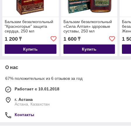
Бальзам безалкогольный
Бальзам безалкогольный
Бал
"Красногорье" защита
«Сила Алтая» здоровые
беза
сердца, 250 мл
суставы, 250 мл
Женс
1 200
1 600
1 5
₸
₸
Купить
Купить
О нас
67% положительных из 6 отзывов за год
Работает с 10.01.2018
г. Астана
Астана, Казахстан
Контакты