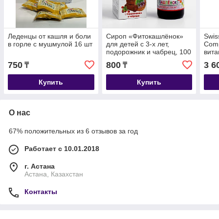
Леденцы от кашля и боли
Сироп «Фитокашлёнок»
Swis
в горле с мушмулой 16 шт
для детей с 3-х лет,
Comp
подорожник и чабрец, 100
вита
мл
Сиро
750
800
3 6
₸
₸
Купить
Купить
О нас
67% положительных из 6 отзывов за год
Работает с 10.01.2018
г. Астана
Астана, Казахстан
Контакты