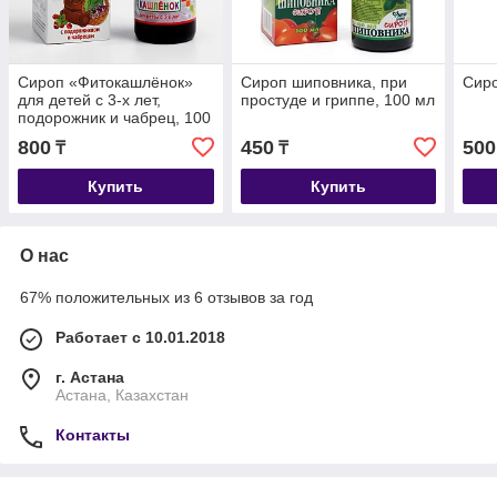
Сироп «Фитокашлёнок»
Сироп шиповника, при
Сиро
для детей с 3-х лет,
простуде и гриппе, 100 мл
подорожник и чабрец, 100
мл
800
450
500
₸
₸
Купить
Купить
О нас
67% положительных из 6 отзывов за год
Работает с 10.01.2018
г. Астана
Астана, Казахстан
Контакты