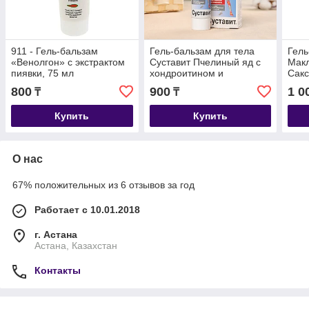
911 - Гель-бальзам
Гель-бальзам для тела
Гель
«Венолгон» с экстрактом
Суставит Пчелиный яд с
Макл
пиявки, 75 мл
хондроитином и
Сакс
глюкозамином, 125 мл
800
900
1 0
₸
₸
Купить
Купить
О нас
67% положительных из 6 отзывов за год
Работает с 10.01.2018
г. Астана
Астана, Казахстан
Контакты