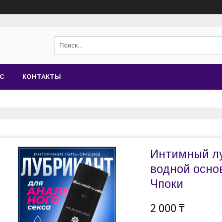
АС
КОНТАКТЫ
Интимный лу
водной основ
Чпоки
2 000 ₸