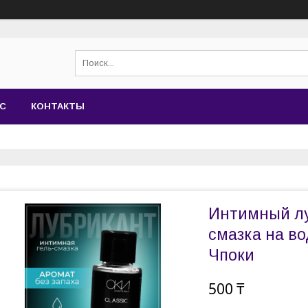
АС
КОНТАКТЫ
Интимный лу
смазка на во
Чпоки
500 ₸