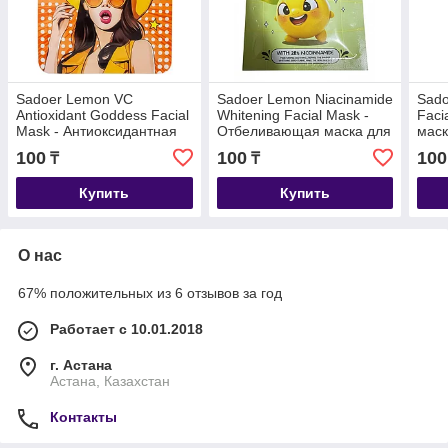
Sadoer Lemon VC
Sadoer Lemon Niacinamide
Sado
Antioxidant Goddess Facial
Whitening Facial Mask -
Faci
Mask - Антиоксидантная
Отбеливающая маска для
маск
маска для лица 25 мл
лица с лимоном и
морк
100
100
100
₸
₸
ниацинамидом 25 гр
Купить
Купить
О нас
67% положительных из 6 отзывов за год
Работает с 10.01.2018
г. Астана
Астана, Казахстан
Контакты