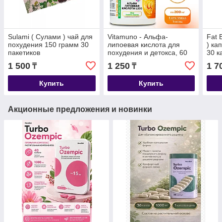
Sulami ( Сулами ) чай для
Vitamuno - Альфа-
Fat 
похудения 150 грамм 30
липоевая кислота для
) ка
пакетиков
похудения и детокса, 60
30 к
таблеток по 200 мг
1 500
1 250
1 7
₸
₸
Купить
Купить
Акционные предложения и новинки