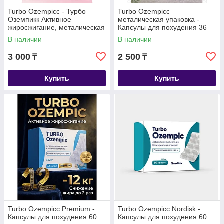
Turbo Ozempicc - Турбо
Turbo Ozempicc
Оземпикк Активное
металическая упаковка -
жиросжигание, металическая
Капсулы для похудения 36
коробка, капсулы для
капсул
В наличии
В наличии
похудения 40 капсул
3 000
2 500
₸
₸
Купить
Купить
Turbo Ozempicс Premium -
Turbo Ozempicc Nordisk -
Капсулы для похудения 60
Капсулы для похудения 60