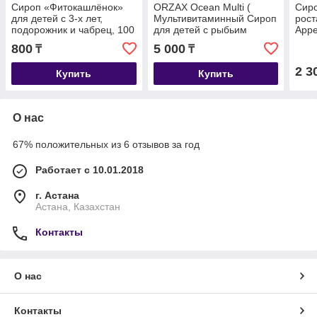
Сироп «Фитокашлёнок»
ORZAX Ocean Multi (
Сиро
для детей с 3-х лет,
Мультивитаминный Сироп
рост
подорожник и чабрец, 100
для детей с рыбьим
Appe
мл
жиром со вкусом
800
5 000
₸
₸
апельсина ) 150 мг
2 3
Купить
Купить
О нас
67% положительных из 6 отзывов за год
Работает с 10.01.2018
г. Астана
Астана, Казахстан
Контакты
О нас
Контакты