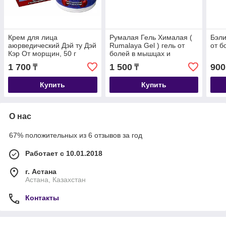
Крем для лица
Румалая Гель Хималая (
Бэли
аюрведический Дэй ту Дэй
Rumalaya Gel ) гель от
от б
Кэр От морщин, 50 г
болей в мышцах и
суставов 30 мл
1 700
1 500
900
₸
₸
Купить
Купить
О нас
67% положительных из 6 отзывов за год
Работает с 10.01.2018
г. Астана
Астана, Казахстан
Контакты