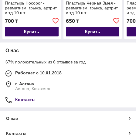
Пластырь Носорог -
Пластырь Черная Змея -
Плас
ревматизм, грыжа, артрит
ревматизм, грыжа, артрит
ревм
и тд 10 шт
и тд 10 шт
и тд
700
650
700
₸
₸
Купить
Купить
О нас
67% положительных из 6 отзывов за год
Работает с 10.01.2018
г. Астана
Астана, Казахстан
Контакты
О нас
Контакты