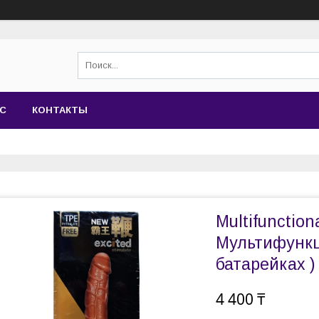
АС
КОНТАКТЫ
Multifunction
Мультифункц
батарейках )
4 400 ₸