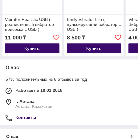
Vibrator Realistic USB (
Emily Vibrator Lilo (
Vibra
реалистичный вибратор
пульсирующий вибратор с
Вибр
присоска с USB )
USB )
USB 
11 000
8 500
4 0
₸
₸
Купить
Купить
О нас
67% положительных из 6 отзывов за год
Работает с 10.01.2018
г. Астана
Астана, Казахстан
Контакты
О нас