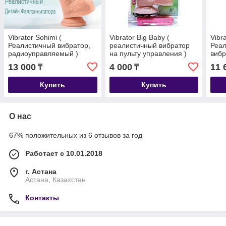
Vibrator Sohimi (
Vibrator Big Baby (
Vibr
Реалистичный вибратор,
реалистичный вибратор
Реал
радиоуправляемый )
на пульту управления )
вибр
рад
13 000
4 000
11 
₸
₸
Купить
Купить
О нас
67% положительных из 6 отзывов за год
Работает с 10.01.2018
г. Астана
Астана, Казахстан
Контакты