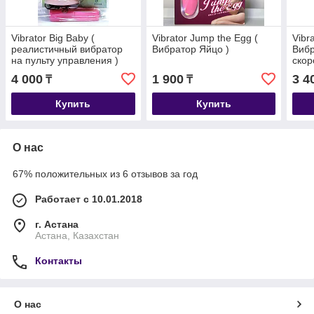
Vibrator Big Baby (
Vibrator Jump the Egg (
Vibra
реалистичный вибратор
Вибратор Яйцо )
Вибр
на пульту управления )
скор
4 000
1 900
3 4
₸
₸
Купить
Купить
О нас
67% положительных из 6 отзывов за год
Работает с 10.01.2018
г. Астана
Астана, Казахстан
Контакты
О нас