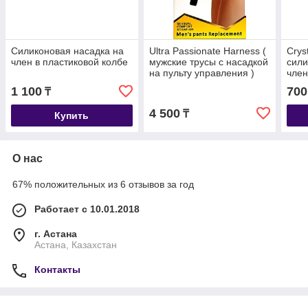
Силиконовая насадка на
Ultra Passionate Harness (
Crys
член в пластиковой колбе
мужские трусы с насадкой
сили
на пульту управления )
член
1 100
700
₸
4 500
₸
Купить
О нас
67% положительных из 6 отзывов за год
Работает с 10.01.2018
г. Астана
Астана, Казахстан
Контакты