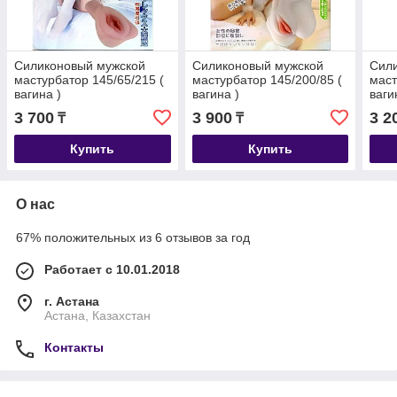
Силиконовый мужской
Силиконовый мужской
Сил
мастурбатор 145/65/215 (
мастурбатор 145/200/85 (
маст
вагина )
вагина )
ваги
3 700
3 900
3 2
₸
₸
Купить
Купить
О нас
67% положительных из 6 отзывов за год
Работает с 10.01.2018
г. Астана
Астана, Казахстан
Контакты