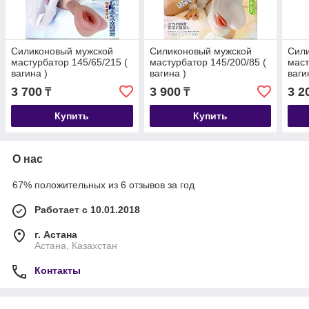
Силиконовый мужской
Силиконовый мужской
Сил
мастурбатор 145/65/215 (
мастурбатор 145/200/85 (
маст
вагина )
вагина )
ваги
3 700
3 900
3 2
₸
₸
Купить
Купить
О нас
67% положительных из 6 отзывов за год
Работает с 10.01.2018
г. Астана
Астана, Казахстан
Контакты