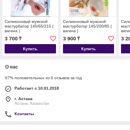
Силиконовый мужской
Силиконовый мужской
Сил
мастурбатор 145/65/215 (
мастурбатор 145/200/85 (
маст
вагина )
вагина )
ваги
3 700
3 900
3 2
₸
₸
Купить
Купить
О нас
67% положительных из 6 отзывов за год
Работает с 10.01.2018
г. Астана
Астана, Казахстан
Контакты