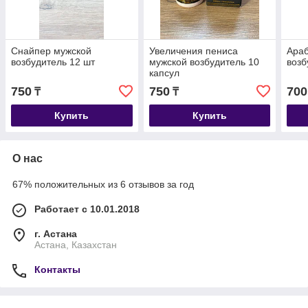
Снайпер мужской
Увеличения пениса
Араб
возбудитель 12 шт
мужской возбудитель 10
возб
капсул
750
750
700
₸
₸
Купить
Купить
О нас
67% положительных из 6 отзывов за год
Работает с 10.01.2018
г. Астана
Астана, Казахстан
Контакты