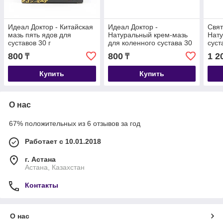
Идеал Доктор - Китайская
Идеал Доктор -
Свят
мазь пять ядов для
Натуральный крем-мазь
Нату
суставов 30 г
для коленного сустава 30
суст
г
Макл
800
800
1 2
₸
₸
30 м
Купить
Купить
О нас
67% положительных из 6 отзывов за год
Работает с 10.01.2018
г. Астана
Астана, Казахстан
Контакты
О нас