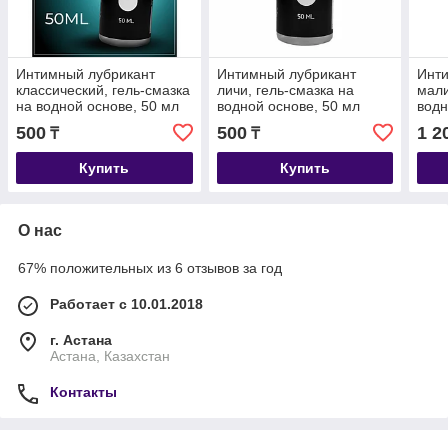
Интимный лубрикант
Интимный лубрикант
Инт
классический, гель-смазка
личи, гель-смазка на
мали
на водной основе, 50 мл
водной основе, 50 мл
водн
Оки-Чпоки
Оки-Чпоки
Оки-
500
500
1 2
₸
₸
Купить
Купить
О нас
67% положительных из 6 отзывов за год
Работает с 10.01.2018
г. Астана
Астана, Казахстан
Контакты